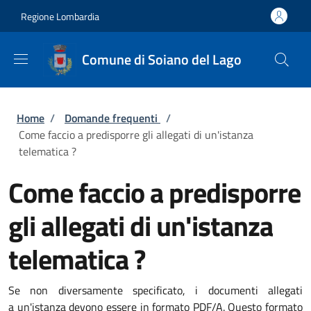
Salta al contenuto principale
Skip to footer content
Regione Lombardia
Comune di Soiano del Lago
Briciole di pane
Home
/
Domande frequenti
/
Come faccio a predisporre gli allegati di un'istanza
telematica ?
Come faccio a predisporre
gli allegati di un'istanza
telematica ?
Se non diversamente specificato, i documenti allegati
a un'istanza devono essere in formato PDF/A. Questo formato