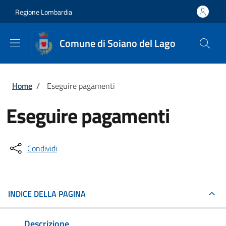
Salta al contenuto principale
Skip to footer content
Regione Lombardia
Comune di Soiano del Lago
Briciole di pane
Home
/
Eseguire pagamenti
Eseguire pagamenti
Condividi
INDICE DELLA PAGINA
Descrizione