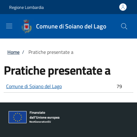
Salta al contenuto principale
Skip to footer content
Regione Lombardia
Comune di Soiano del Lago
Briciole di pane
Home
/
Pratiche presentate a
Pratiche presentate a
Comune di Soiano del Lago
79