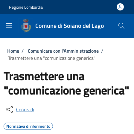
Salta al contenuto principale
Skip to footer content
Regione Lombardia
Comune di Soiano del Lago
Briciole di pane
Home
/
Comunicare con l'Amministrazione
/
Trasmettere una "comunicazione generica"
Trasmettere una
"comunicazione generica"
Condividi
Normativa di riferimento